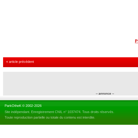
P
« article précédent
-- annonce --
ParkOtheK © 2002-2026
Site indépendant. Enregistrement CNIL n° 1037474. Tous droits réservés.
Toute reproduction partielle ou totale du contenu est interdite.