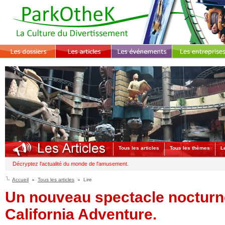
Tous les articles
Tous les thèmes
L
Décryptez l'actualité du monde de l'amusement.
Accueil
Tous les articles
Lire
Un nouveau spectacle nocturn
California Adventure.