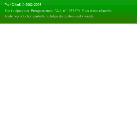
ParkOtheK © 2002-2026
Site indépendant. Enregistrement CNIL n° 1037474. Tous droits réservés.
Toute reproduction partielle ou totale du contenu est interdite.