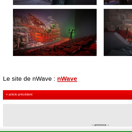
Le site de nWave :
nWave
« article précédent
-- annonce --