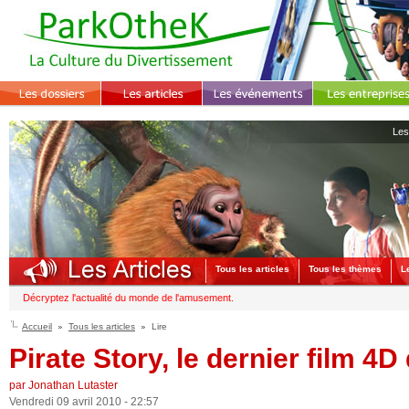
Les
Tous les articles
Tous les thèmes
L
Décryptez l'actualité du monde de l'amusement.
Accueil
Tous les articles
Lire
Pirate Story, le dernier film 4
par Jonathan Lutaster
Vendredi 09 avril 2010 - 22:57