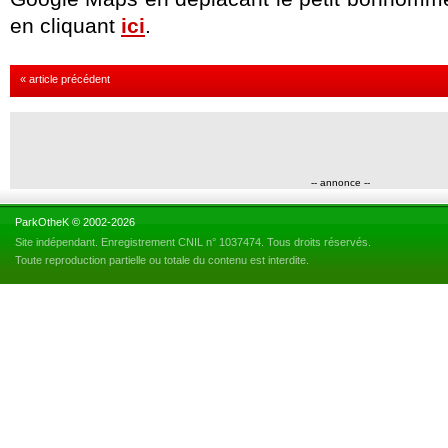
en cliquant
ici
.
« article précédent
-- annonce --
ParkOtheK © 2002-2026
Site indépendant. Enregistrement CNIL n° 1037474. Tous droits réservés.
Toute reproduction partielle ou totale du contenu est interdite.