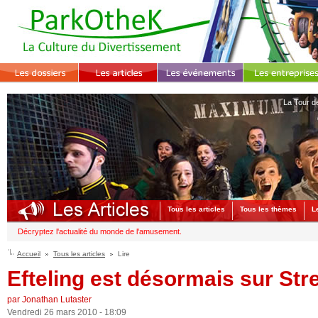
La Tour d
Tous les articles
Tous les thèmes
L
Décryptez l'actualité du monde de l'amusement.
Accueil
Tous les articles
Lire
Efteling est désormais sur Stre
par Jonathan Lutaster
Vendredi 26 mars 2010 - 18:09