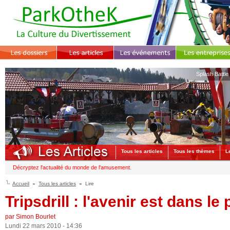
Splash Battle
Tous les articles
Tous les thèmes
L
Décryptez l'actualité du monde de l'amusement.
Accueil
Tous les articles
Lire
Tripsdrill : l'avenir est dans le 
par Simon Bourlet
Lundi 22 mars 2010 - 14:36