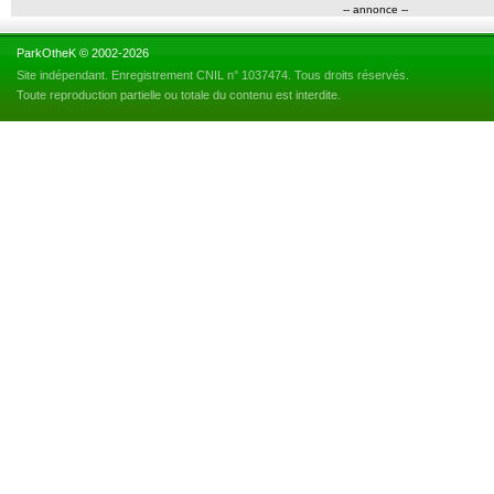
-- annonce --
ParkOtheK © 2002-2026
Site indépendant. Enregistrement CNIL n° 1037474. Tous droits réservés.
Toute reproduction partielle ou totale du contenu est interdite.