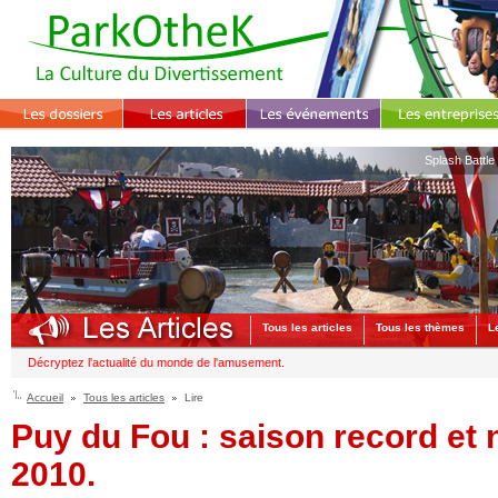
Splash Battle
Tous les articles
Tous les thèmes
L
Décryptez l'actualité du monde de l'amusement.
Accueil
Tous les articles
Lire
Puy du Fou : saison record et
2010.