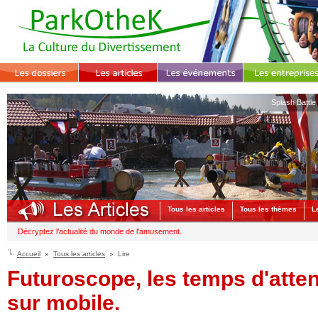
Splash Battle
Tous les articles
Tous les thèmes
L
Décryptez l'actualité du monde de l'amusement.
Accueil
Tous les articles
Lire
Futuroscope, les temps d'atten
sur mobile.