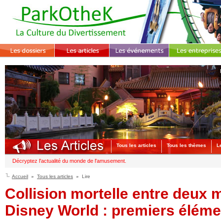
Tous les articles
Tous les thèmes
L
Décryptez l'actualité du monde de l'amusement.
Accueil
Tous les articles
Lire
Collision mortelle entre deux 
Disney World : premiers éléme