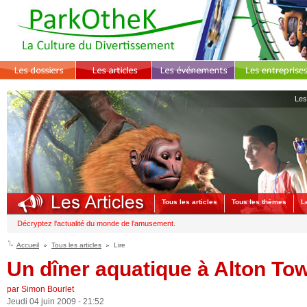
Les
Tous les articles
Tous les thèmes
L
Décryptez l'actualité du monde de l'amusement.
Accueil
Tous les articles
Lire
Un dîner aquatique à Alton To
par Simon Bourlet
Jeudi 04 juin 2009 - 21:52