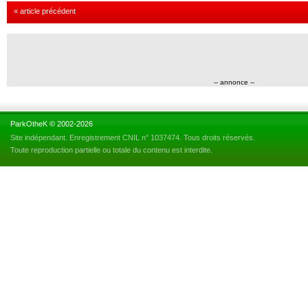
« article précédent
-- annonce --
ParkOtheK © 2002-2026
Site indépendant. Enregistrement CNIL n° 1037474. Tous droits réservés.
Toute reproduction partielle ou totale du contenu est interdite.