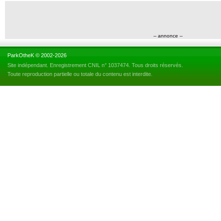
-- annonce --
ParkOtheK © 2002-2026
Site indépendant. Enregistrement CNIL n° 1037474. Tous droits réservés.
Toute reproduction partielle ou totale du contenu est interdite.