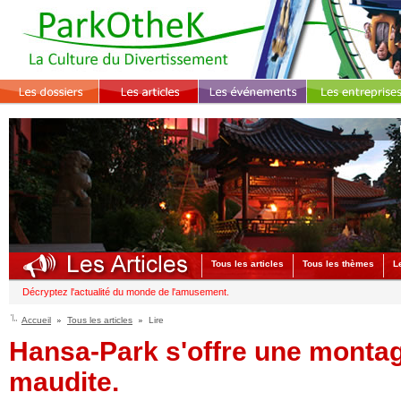
Tous les articles
Tous les thèmes
L
Décryptez l'actualité du monde de l'amusement.
Accueil
Tous les articles
Lire
Hansa-Park s'offre une monta
maudite.