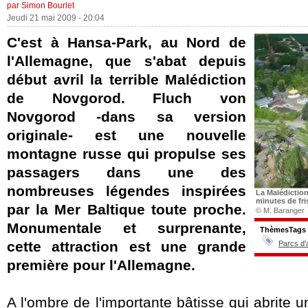
par Simon Bourlet
Jeudi 21 mai 2009 - 20:04
C'est à Hansa-Park, au Nord de
l'Allemagne, que s'abat depuis
début avril la terrible Malédiction
de Novgorod. Fluch von
Novgorod -dans sa version
originale- est une nouvelle
montagne russe qui propulse ses
passagers dans une des
nombreuses légendes inspirées
La Malédictio
minutes de fri
par la Mer Baltique toute proche.
© M. Baranger
Monumentale et surprenante,
ThèmesTags
cette attraction est une grande
Parcs d'
première pour l'Allemagne.
A l'ombre de l'importante bâtisse qui abrite un