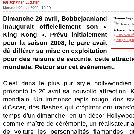
par Jonathan Lutaster
Mercredi 06 mai 2009 - 10:59
Dimanche 26 avril, Bobbejaanland
ThèmesTags
Parcs d'
inaugurait officiellement son «
A lire sur le
King Kong ». Prévu initialement
>
2 nouveauté
>
King Kong r
pour la saison 2008, le parc avait
dû différer sa mise en exploitation
pour des raisons de sécurité, cette attract
mondiale. Retour sur cet événement.
C'est dans le plus pur style hollywoodie
présenté le 26 avril sa nouvelle attraction,
mondiale. Un immense tapis rouge, des st
d'Oscar, des flashes qui crépitent ont trans
temps d'un dimanche, en un décor Hollywoo
comme maître de cérémonie, un réalisateur a 
de voiture les personnalités flamandes, 