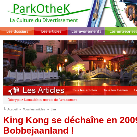
Tous les articles
Tous les thèmes
L
Décryptez l'actualité du monde de l'amusement.
Accueil
Tous les articles
Lire
King Kong se déchaîne en 200
Bobbejaanland !