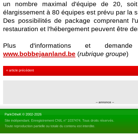
un nombre maximal d'équipe de 20, soit 
élargissement
à 80 équipes est prévu par la s
Des possibilités de package comprenant l'ut
restauration et l'hébergement peuvent être 
Plus d'informations et deman
www.bobbejaanland.be
(
rubrique groupe
)
« article précédent
-- annonce --
ParkOtheK © 2002-2026
Site indépendant. Enregistrement CNIL n° 1037474. Tous droits réservés.
Toute reproduction partielle ou totale du contenu est interdite.