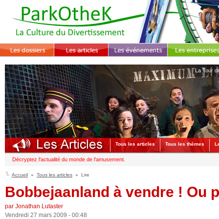
La Tour d
Tous les articles
Tous les thèmes
L
Décryptez l'actualité du monde de l'amusement.
Accueil
Tous les articles
Lire
Bobbejaanland à vendre ! Ou p
par Jonathan Lutaster
Vendredi 27 mars 2009 - 00:48