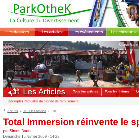
Splash Battle
Tous les articles
Tous les thèmes
L
Décryptez l'actualité du monde de l'amusement.
Accueil
Tous les articles
Lire
Total Immersion réinvente le s
par Simon Bourlet
Dimanche 15 février 2009 - 14:28