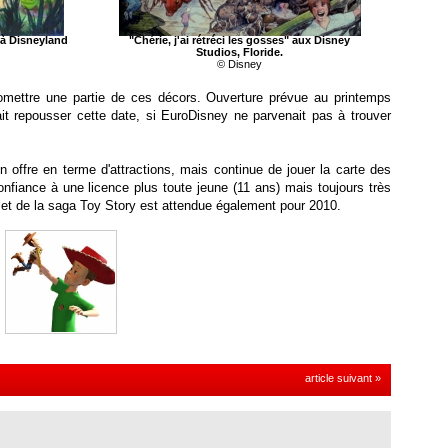
 à Disneyland
"Chérie, j'ai rétréci les gosses" aux Disney
Studios, Floride.
© Disney
romettre une partie de ces décors. Ouverture prévue au printemps
t repousser cette date, si EuroDisney ne parvenait pas à trouver
n offre en terme d'attractions, mais continue de jouer la carte des
nfiance à une licence plus toute jeune (11 ans) mais toujours très
olet de la saga Toy Story est attendue également pour 2010.
article suivant »