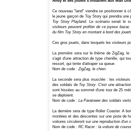
Andy et ses jouets s'installent aux Walt Di
Ce nouveau "land" viendra se positionner à c
le jeune garçon de Toy Story qui prendra une
Toy Story Playland
. Le scénario serait le s
visiteurs peuvent profiter de ce joyeux bazar, 
du film Toy Story en montant à bord des jouet
Ces gros jouets, dans lesquels les visiteurs po
La première sera sur le thème de ZigZag, le c
s'agit d'une attraction de type chenille, qui 
ressort, qui tente d'attraper sa queue.
Nom de code :
ZigZag, le chien
.
La seconde sera plus musclée : les visiteurs
des soldats de
Toy Story
. C'est une attracti
sont hissées au sommet d'une tour de 25 mètr
se déploient.
Nom de code :
La Paratower des soldats verts
La dernière sera de type Roller Coaster. A b
montées et des descentes sur une piste de ha
voitures circuleront sur une reproduction d'un 
Nom de code :
RC Racer : la voiture de cour