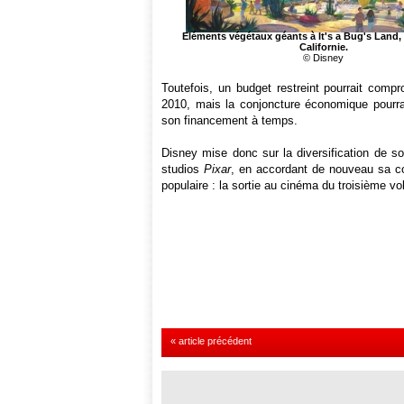
Eléments végétaux géants à It's a Bug's Land,
Californie.
© Disney
Toutefois, un budget restreint pourrait comp
2010, mais la conjoncture économique pourrai
son financement à temps.
Disney mise donc sur la diversification de so
studios
Pixar
, en accordant de nouveau sa co
populaire : la sortie au cinéma du troisième v
« article précédent