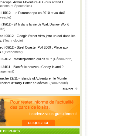
roscope, Arthur l'Aventure 4D vous attend !
actions et Spectacles)
i 15/12
- Le Futuroscope en 2010 et au-delà...
veauté)
i 15/12
- 24 h dans la vie de Walt Disney World
lite)
di 05/12
- Google Street View jette un oeil dans les
s.
(Technologie)
di 05/12
- Steel Coaster Poll 2009 : Place aux
s !
(Evénement)
i 03/12
- Masterplanner, qui es-tu ?
(Découverte)
i 24/11
- Bientôt le nouveau Coney Island ?
agement)
nche 22/11
- Islands of Adventure : le Monde
rcelant d'Harry Potter se dévoile.
(Nouveauté)
suivant
TE DE PARCS