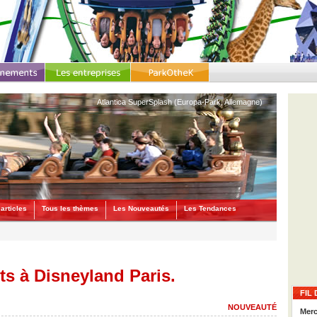
Atlantica SuperSplash (Europa-Park, Allemagne)
articles
Tous les thèmes
Les Nouveautés
Les Tendances
ts à Disneyland Paris.
FIL 
NOUVEAUTÉ
Merc