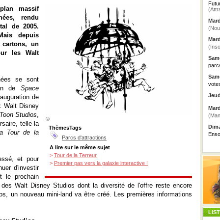
Futu
plan massif
(Attr
nées, rendu
Mard
tal de 2005.
(Nou
Mais depuis
Mard
 cartons, un
(Inso
ur les Walt
Same
parc
Same
nées se sont
vote
tion de
Space
Jeud
nauguration de
x Walt Disney
Mard
Toon Studios
,
(Man
©
saire, telle la
Dima
ThèmesTags
a Tour de la
Enso
Parcs d'attractions
A lire sur le même sujet
>
Tour de la Terreur
essé, et pour
>
Premier pas vers la galaxie interactive !
uer d'investir
t le prochain
n des Walt Disney Studios dont la diversité de l'offre reste encore
ios, un nouveau mini-land va être créé. Les premières informations
LIS