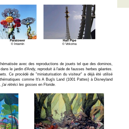
Paratower
Half Pipe
© Intamin
© Vekoma
e thématisée avec des reproductions de jouets tel que des dominos,
dans le jardin d'Andy, reproduit à l'aide de fausses herbes géantes.
ouets. Ce procédé de "miniaturisation du visiteur" a déjà été utilisé
 thématiques comme It's A Bug's Land (1001 Pattes) à Disneyland
 j'ai rétréci les gosses
en Floride.