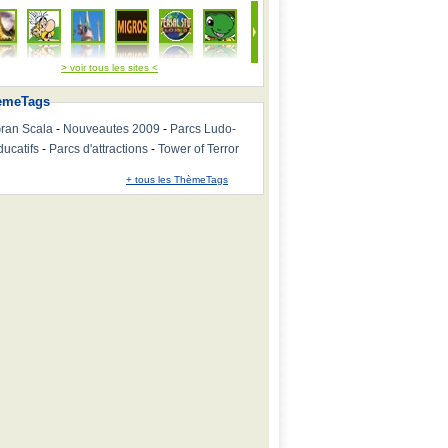
> voir tous les sites <
emeTags
ran Scala
-
Nouveautes 2009
-
Parcs Ludo-
ducatifs
-
Parcs d'attractions
-
Tower of Terror
+ tous les ThèmeTags