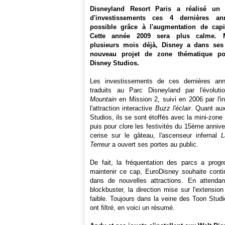
Disneyland Resort Paris a réalisé un 
d'investissements ces 4 dernières an
possible grâce à l'augmentation de capi
Cette année 2009 sera plus calme. 
plusieurs mois déjà, Disney a dans ses
nouveau projet de zone thématique po
Disney Studios.
Les investissements de ces dernières an
traduits au Parc Disneyland par l'évolu
Mountain
en Mission 2, suivi en 2006 par l'i
l'attraction interactive
Buzz l'éclair
. Quant au
Studios, ils se sont étoffés avec la mini-zone
puis pour clore les festivités du 15ème anniver
cerise sur le gâteau, l'ascenseur infernal
L
Terreur
a ouvert ses portes au public.
De fait, la fréquentation des parcs a progr
maintenir ce cap, EuroDisney souhaite contin
dans de nouvelles attractions. En attendan
blockbuster, la direction mise sur l'extensio
faible. Toujours dans la veine des Toon Stud
ont filtré, en voici un résumé.