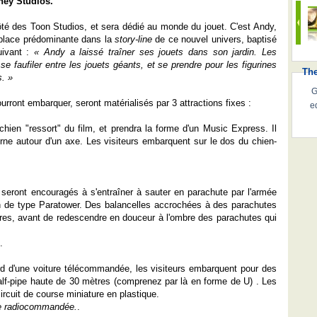
sney Studios.
ôté des Toon Studios, et sera dédié au monde du jouet. C'est Andy,
 place prédominante dans la
story-line
de ce nouvel univers, baptisé
uivant :
« Andy a laissé traîner ses jouets dans son jardin. Les
se faufiler entre les jouets géants, et se prendre pour les figurines
Th
s. »
G
urront embarquer, seront matérialisés par 3 attractions fixes :
e
hien "ressort" du film, et prendra la forme d'un Music Express. Il
tourne autour d'un axe. Les visiteurs embarquent sur le dos du chien-
 seront encouragés à s'entraîner à sauter en parachute par l'armée
on de type Paratower. Des balancelles accrochées à des parachutes
es, avant de redescendre en douceur à l'ombre des parachutes qui
.
ord d'une voiture télécommandée, les visiteurs embarquent pour des
lf-pipe haute de 30 mètres (comprenez par là en forme de U) . Les
circuit de course miniature en plastique.
se radiocommandée.
.