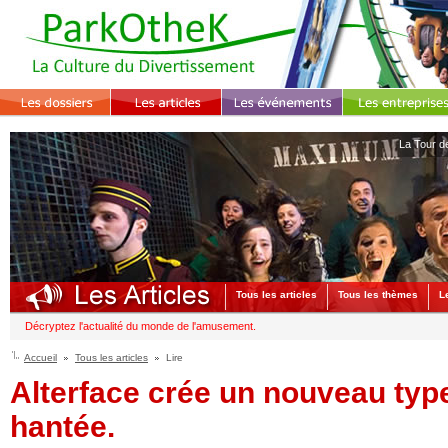
La Tour d
Tous les articles
Tous les thèmes
L
Décryptez l'actualité du monde de l'amusement.
Accueil
Tous les articles
Lire
Alterface crée un nouveau typ
hantée.