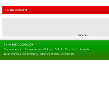
« article précédent
-- annonce --
ParkOtheK © 2002-2026
Site indépendant. Enregistrement CNIL n° 1037474. Tous droits réservés.
Toute reproduction partielle ou totale du contenu est interdite.