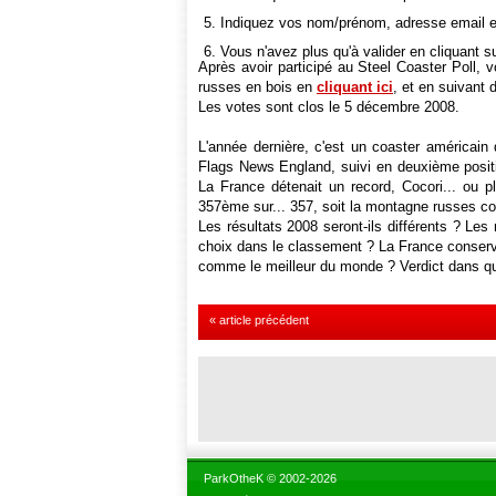
Indiquez vos nom/prénom, adresse email et
Vous n'avez plus qu'à valider en cliquant s
Après avoir participé au Steel Coaster Poll
russes en bois en
cliquant ici
, et en suivant
Les votes sont clos le 5 décembre 2008.
L'année dernière, c'est un coaster américain
Flags News England, suivi en deuxième positi
La France détenait un record, Cocori... ou pl
357ème sur... 357, soit la montagne russes 
Les résultats 2008 seront-ils différents ? Les
choix dans le classement ? La France conserver
comme le meilleur du monde ? Verdict dans q
« article précédent
ParkOtheK © 2002-2026