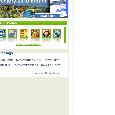
TE DE PARCS
> voir tous les sites <
emeTags
ran Scala
-
Nouveautes 2009
-
Parcs Ludo-
ducatifs
-
Parcs d'attractions
-
Tower of Terror
+ tous les ThèmeTags