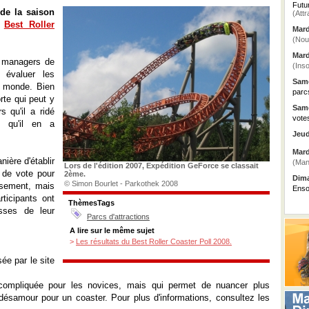
Futu
 de la saison
(Attr
e
Best Roller
Mard
(Nou
Mard
s managers de
(Inso
 évaluer les
Same
u monde. Bien
parc
orte qui peut y
Same
s qu'il a ridé
vote
 qu'il en a
Jeud
Mard
ière d'établir
(Man
Lors de l'édition 2007, Expédition GeForce se classait
 de vote pour
2ème.
Dima
© Simon Bourlet - Parkothek 2008
ssement, mais
Enso
rticipants ont
ThèmesTags
usses de leur
Parcs d'attractions
A lire sur le même sujet
>
Les résultats du Best Roller Coaster Poll 2008.
sée par le site
compliquée pour les novices, mais qui permet de nuancer plus
ésamour pour un coaster. Pour plus d'informations, consultez les