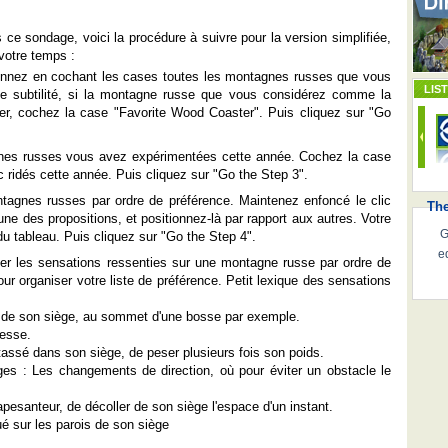
ce sondage, voici la procédure à suivre pour la version simplifiée,
votre temps :
ionnez en cochant les cases toutes les montagnes russes que vous
LIS
te subtilité, si la montagne russe que vous considérez comme la
er, cochez la case "Favorite Wood Coaster". Puis cliquez sur "Go
agnes russes vous avez expérimentées cette année. Cochez la case
 ridés cette année. Puis cliquez sur "Go the Step 3".
ntagnes russes par ordre de préférence. Maintenez enfoncé le clic
Th
une des propositions, et positionnez-là par rapport aux autres. Votre
G
du tableau. Puis cliquez sur "Go the Step 4".
e
er les sensations ressenties sur une montagne russe par ordre de
ur organiser votre liste de préférence. Petit lexique des sensations
té de son siège, au sommet d'une bosse par exemple.
tesse.
tassé dans son siège, de peser plusieurs fois son poids.
ges : Les changements de direction, où pour éviter un obstacle le
apesanteur, de décoller de son siège l'espace d'un instant.
ué sur les parois de son siège