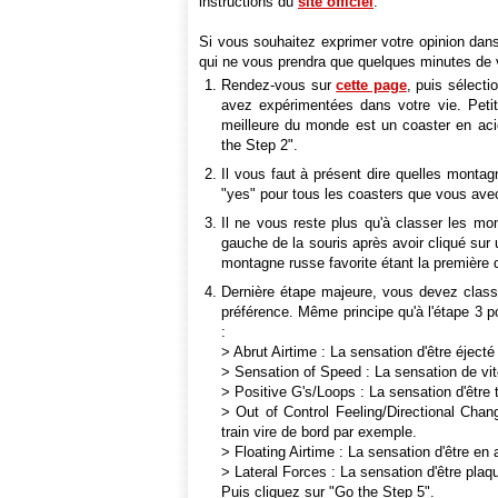
instructions du
site officiel
.
Si vous souhaitez exprimer votre opinion dans 
qui ne vous prendra que quelques minutes de 
Rendez-vous sur
cette page
, puis sélect
avez expérimentées dans votre vie. Peti
meilleure du monde est un coaster en aci
the Step 2".
Il vous faut à présent dire quelles mont
"yes" pour tous les coasters que vous avec
Il ne vous reste plus qu'à classer les mo
gauche de la souris après avoir cliqué sur 
montagne russe favorite étant la première 
Dernière étape majeure, vous devez class
préférence. Même principe qu'à l'étape 3 po
:
> Abrut Airtime : La sensation d'être éjec
> Sensation of Speed : La sensation de vi
> Positive G's/Loops : La sensation d'être 
> Out of Control Feeling/Directional Chan
train vire de bord par exemple.
> Floating Airtime : La sensation d'être en 
> Lateral Forces : La sensation d'être plaq
Puis cliquez sur "Go the Step 5".