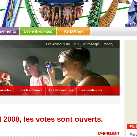
Les Animaux du Futur (Futuroscope, France)
articles
Tous les thèmes
Les Nouveautés
Les Tendances
l 2008, les votes sont ouverts.
FIL 
EV�NEMENT
Merc