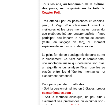
Tous les ans, au lendemain de la clôture
des parcs, est organisé sur la toile l
Coaster Poll
.
Très attendu par les passionnés et certain
parc, il s'agit d'un classement visant à
meilleures et les pires montagnes russes d
que plutôt destiné aux
coaster addicts
, n'imp
participer, peu importe le nombre de coaster
(testé, en langage de fan), du moment
expérimenté au moins un dans sa vie.
Le point fort de ce sondage réside dans sa man
le classement. Ce n'est pas le nombre total
une montagne russe qui détermine son cla
un algorithme qui analyse l'écart que les pa
placés entre les différentes montagnes r
classement personnel.
Pour participer, deux méthodes :
- Soit la version simplifiée en 6 étapes, propo
coasterfanatics.com
.
- Soit la méthode classique, un peu plus 
clairement ses préférences ou exprimer son d