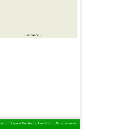
-- annonce --
ceur
|
Espace Membre
|
Flux RSS
|
Nous contacter