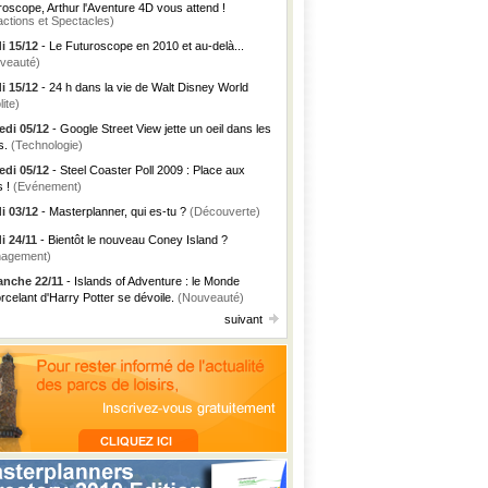
roscope, Arthur l'Aventure 4D vous attend !
actions et Spectacles)
i 15/12
- Le Futuroscope en 2010 et au-delà...
veauté)
i 15/12
- 24 h dans la vie de Walt Disney World
lite)
di 05/12
- Google Street View jette un oeil dans les
s.
(Technologie)
di 05/12
- Steel Coaster Poll 2009 : Place aux
s !
(Evénement)
i 03/12
- Masterplanner, qui es-tu ?
(Découverte)
i 24/11
- Bientôt le nouveau Coney Island ?
agement)
nche 22/11
- Islands of Adventure : le Monde
rcelant d'Harry Potter se dévoile.
(Nouveauté)
suivant