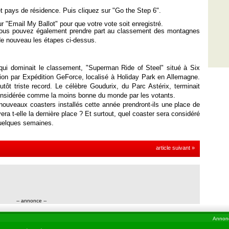
 pays de résidence. Puis cliquez sur "Go the Step 6".
ur "Email My Ballot" pour que votre vote soit enregistré.
, vous pouvez également prendre part au classement des montagnes
 de nouveau les étapes ci-dessus.
 qui dominait le classement, "Superman Ride of Steel" situé à Six
on par Expédition GeForce, localisé à Holiday Park en Allemagne.
utôt triste record. Le célèbre Goudurix, du Parc Astérix, terminait
considérée comme la moins bonne du monde par les votants.
 nouveaux coasters installés cette année prendront-ils une place de
a t-elle la dernière place ? Et surtout, quel coaster sera considéré
uelques semaines.
article suivant »
-- annonce --
Annon