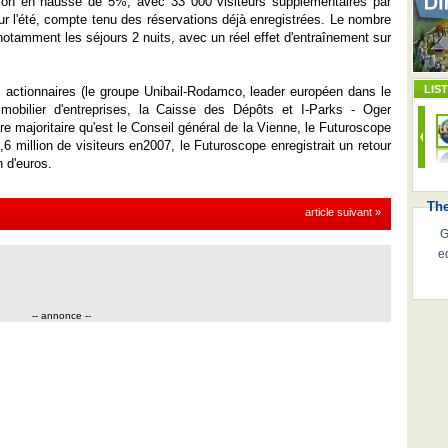
tation en hausse de 5%, avec 33 000 visiteurs supplémentaires par
ur l'été, compte tenu des réservations déjà enregistrées. Le nombre
otamment les séjours 2 nuits, avec un réel effet d'entraînement sur
LIS
ctionnaires (le groupe Unibail-Rodamco, leader européen dans le
mobilier d'entreprises, la Caisse des Dépôts et I-Parks - Oger
naire majoritaire qu'est le Conseil général de la Vienne, le Futuroscope
6 million de visiteurs en2007, le Futuroscope enregistrait un retour
n d'euros.
Th
article suivant »
G
e
-- annonce --