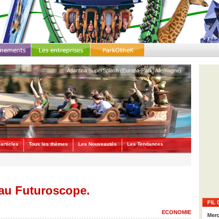
Atlantica SuperSplash (Europa-Park, Allemagne)
articles
Tous les thèmes
Les Nouveautés
Les Tendances
 au Futuroscope.
FIL 
ECONOMIE
Merc