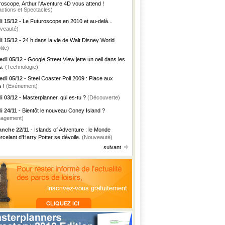
roscope, Arthur l'Aventure 4D vous attend !
actions et Spectacles)
i 15/12
- Le Futuroscope en 2010 et au-delà...
veauté)
i 15/12
- 24 h dans la vie de Walt Disney World
lite)
di 05/12
- Google Street View jette un oeil dans les
s.
(Technologie)
di 05/12
- Steel Coaster Poll 2009 : Place aux
s !
(Evénement)
i 03/12
- Masterplanner, qui es-tu ?
(Découverte)
i 24/11
- Bientôt le nouveau Coney Island ?
agement)
nche 22/11
- Islands of Adventure : le Monde
rcelant d'Harry Potter se dévoile.
(Nouveauté)
suivant