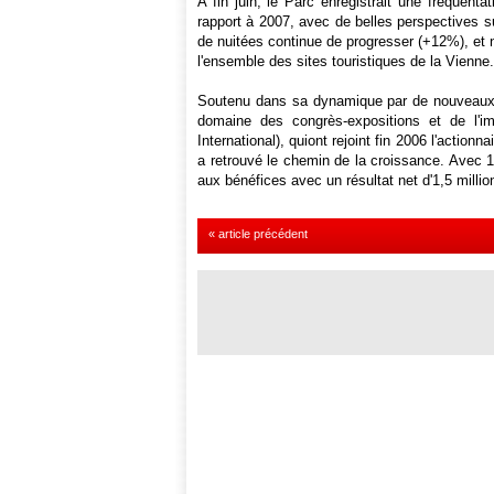
A fin juin, le Parc enregistrait une fréquen
rapport à 2007, avec de belles perspectives s
de nuitées continue de progresser (+12%), et n
l'ensemble des sites touristiques de la Vienne.
Soutenu dans sa dynamique par de nouveaux a
domaine des congrès-expositions et de l'im
International), quiont rejoint fin 2006 l'action
a retrouvé le chemin de la croissance. Avec 1,
aux bénéfices avec un résultat net d'1,5 millio
« article précédent