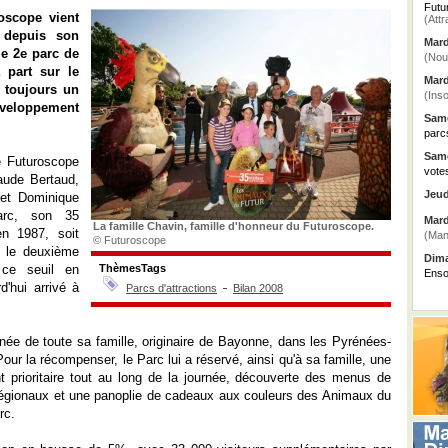
Futu
oscope vient
(Attr
r depuis son
Mard
le 2e parc de
(Nou
 part sur le
Mard
e toujours un
(Inso
éveloppement
Same
parc
Same
le Futuroscope
vote
laude Bertaud,
Jeud
 et Dominique
arc, son 35
Mard
La famille Chavin, famille d'honneur du Futuroscope.
en 1987, soit
(Man
© Futuroscope
si le deuxième
Dima
 ce seuil en
ThèmesTags
Enso
'hui arrivé à
Parcs d'attractions
Bilan 2008
née de toute sa famille, originaire de Bayonne, dans les Pyrénées-
Pour la récompenser, le Parc lui a réservé, ainsi qu'à sa famille, une
prioritaire tout au long de la journée, découverte des menus de
s régionaux et une panoplie de cadeaux aux couleurs des Animaux du
rc.