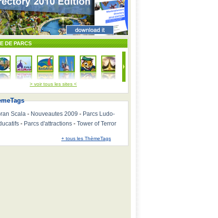
TE DE PARCS
> voir tous les sites <
emeTags
ran Scala
-
Nouveautes 2009
-
Parcs Ludo-
ducatifs
-
Parcs d'attractions
-
Tower of Terror
+ tous les ThèmeTags