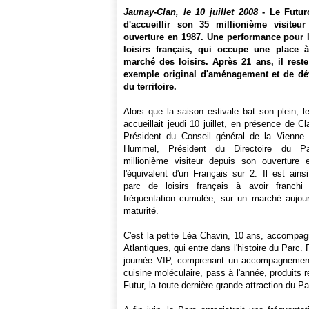
Jaunay-Clan, le 10 juillet 2008
- Le Futur
d'accueillir son 35 millionième visiteu
ouverture en 1987. Une performance pour 
loisirs français, qui occupe une place à
marché des loisirs. Après 21 ans, il rest
exemple original d'aménagement et de d
du territoire.
Alors que la saison estivale bat son plein, 
accueillait jeudi 10 juillet, en présence de C
Président du Conseil général de la Vienne
Hummel, Président du Directoire du P
millionième visiteur depuis son ouverture 
l'équivalent d'un Français sur 2. Il est ain
parc de loisirs français à avoir franchi
fréquentation cumulée, sur un marché aujourd
maturité.
C'est la petite Léa Chavin, 10 ans, accompag
Atlantiques, qui entre dans l'histoire du Parc. 
journée VIP, comprenant un accompagnement 
cuisine moléculaire, pass à l'année, produit
Futur, la toute dernière grande attraction du Pa