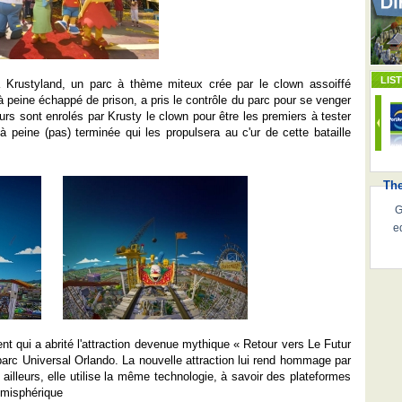
LIS
à Krustyland, un parc à thème miteux crée par le clown assoiffé
à peine échappé de prison, a pris le contrôle du parc pour se venger
urs sont enrolés par Krusty le clown pour être les premiers à tester
 peine (pas) terminée qui les propulsera au c'ur de cette bataille
Th
G
e
ent qui a abrité l'attraction devenue mythique « Retour vers Le Futur
rc Universal Orlando. La nouvelle attraction lui rend hommage par
ar ailleurs, elle utilise la même technologie, à savoir des plateformes
émisphérique