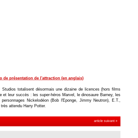
o de présentation de l'attraction (en anglais)
Studios totalisent désormais une dizaine de licences (hors films
ge et leur succès : les super-héros Marvel, le dinosaure Barney, les
 personnages Nickelodéon (Bob l'Eponge, Jimmy Neutron), E.T.,
 très attendu Harry Potter.
article suivant »