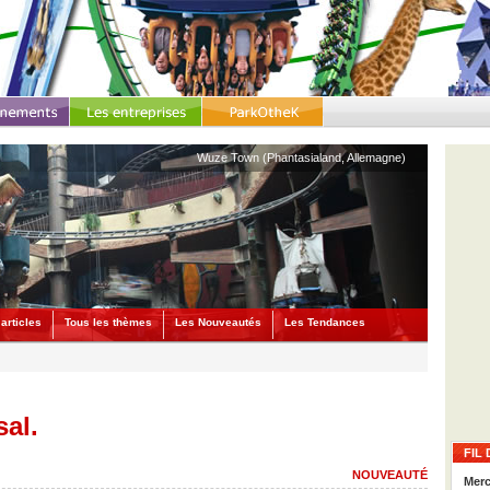
Wuze Town (Phantasialand, Allemagne)
articles
Tous les thèmes
Les Nouveautés
Les Tendances
al.
FIL 
NOUVEAUTÉ
Merc