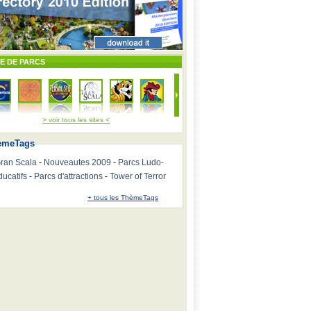
TE DE PARCS
> voir tous les sites <
emeTags
ran Scala
-
Nouveautes 2009
-
Parcs Ludo-
ducatifs
-
Parcs d'attractions
-
Tower of Terror
+ tous les ThèmeTags