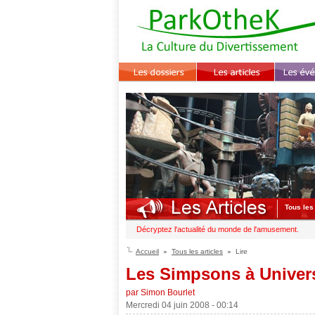
Tous les 
Décryptez l'actualité du monde de l'amusement.
Accueil
Tous les articles
Lire
Les Simpsons à Univers
par Simon Bourlet
Mercredi 04 juin 2008 - 00:14