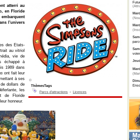
Futu
nt atterri au
(Attr
o, en Floride
Mard
rs embarquent
(Nou
ans l'univers
Mard
(Inso
Same
parc
les des Etats-
Same
rait au vitriol
vote
média, vie de
Jeud
pas échappé à
uis 1989 dans
Mard
ns
ont fait leur
(Man
rmettant à ses
©
Dima
 de dollars de
Enso
ThèmesTags
éferlante, les
Parcs d'attractions
Licences
t de Floride
leur honneur.