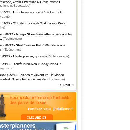
roscope, Arthur l'Aventure 4D vous attend !
actions et Spectacles)
i 15/12
- Le Futuroscope en 2010 et au-delà...
veauté)
i 15/12
- 24 h dans la vie de Walt Disney World
lite)
di 05/12
- Google Street View jette un oeil dans les
s.
(Technologie)
di 05/12
- Steel Coaster Poll 2009 : Place aux
s !
(Evénement)
i 03/12
- Masterplanner, qui es-tu ?
(Découverte)
i 24/11
- Bientôt le nouveau Coney Island ?
agement)
nche 22/11
- Islands of Adventure : le Monde
rcelant d'Harry Potter se dévoile.
(Nouveauté)
suivant