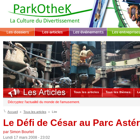
Tous les articles
Tous les thèmes
L
Décryptez l'actualité du monde de l'amusement.
Accueil
Tous les articles
Lire
Le Défi de César au Parc Astér
par Simon Bourlet
Lundi 17 mars 2008 - 23:02