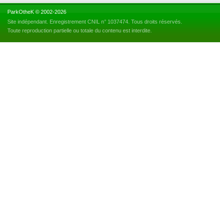
ParkOtheK © 2002-2026
Site indépendant. Enregistrement CNIL n° 1037474. Tous droits réservés.
Toute reproduction partielle ou totale du contenu est interdite.