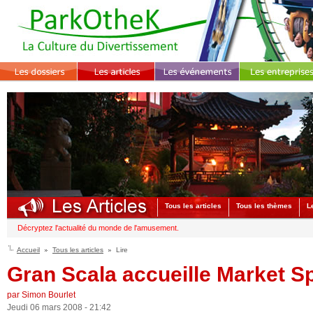
Tous les articles
Tous les thèmes
L
Décryptez l'actualité du monde de l'amusement.
Accueil
Tous les articles
Lire
Gran Scala accueille Market Sp
par Simon Bourlet
Jeudi 06 mars 2008 - 21:42