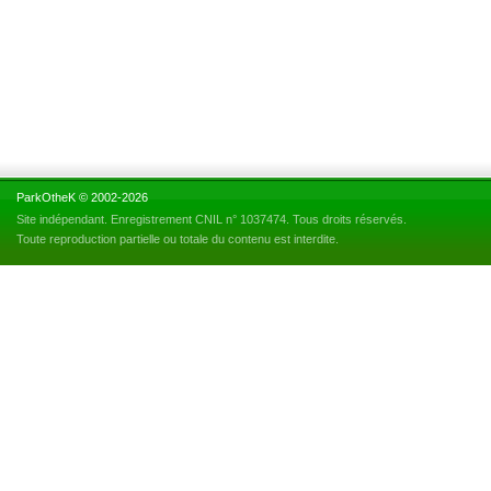
ParkOtheK © 2002-2026
Site indépendant. Enregistrement CNIL n° 1037474. Tous droits réservés.
Toute reproduction partielle ou totale du contenu est interdite.