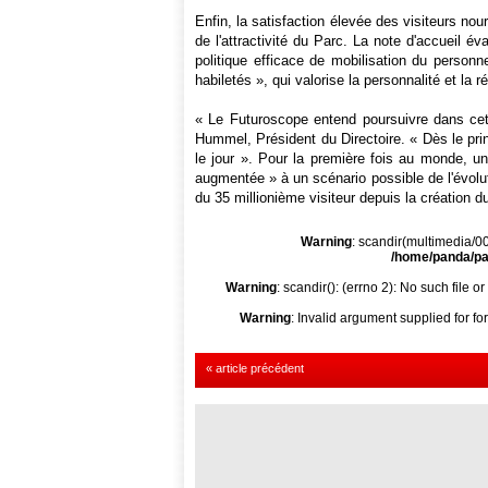
Enfin, la satisfaction élevée des visiteurs nou
de l'attractivité du Parc. La note d'accueil 
politique efficace de mobilisation du person
habiletés », qui valorise la personnalité et
la r
« Le Futuroscope entend poursuivre dans cett
Hummel, Président du Directoire. « Dès le pr
le jour ».
Pour la première fois au monde, une 
augmentée » à un scénario possible de l'évoluti
du 35 millionième visiteur depuis la création d
Warning
: scandir(multimedia/000
/home/panda/par
Warning
: scandir(): (errno 2): No such file or
Warning
: Invalid argument supplied for fo
« article précédent