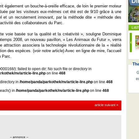
rrit également un bouche-à-oreille efficace, de loin le premier moteur
évaluée par les visiteurs eux-mêmes cet été est de 9/10 grâce à une
nel et un recrutement innovant, par la méthode dite « méthode des
éactivité des collaborateurs du Parc.
LIS
e voie basée sur la qualité et la créativité », souligne Dominique
intemps 2008, un nouveau pavillon, « Les Animaux du Futur », verra
attraction associera la technologie révolutionnaire de la « réalité
on des espèces. (voir notre article) Avec en ligne de mire, l'accueil
u Parc.
Th
00168/): failed to open dir: No such file or directory in
G
kothek/nv/article-lire.php
on line
468
e
 directory in
/home/panda/parkothek/nv/article-lire.php
on line
468
reach() in
/home/panda/parkothek/nv/article-lire.php
on line
468
article suivant »
-- annonce --