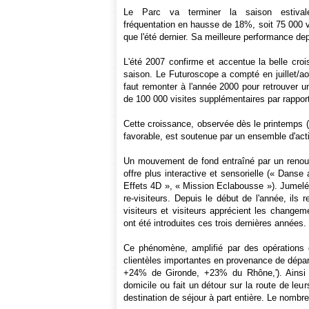
Le Parc va terminer la saison estiva
fréquentation en hausse de 18%, soit 75 000 v
que l'été dernier. Sa meilleure performance de
L'été 2007 confirme et accentue la belle cro
saison. Le Futuroscope a compté en juillet/ao
faut remonter à l'année 2000 pour retrouver u
de 100 000 visites supplémentaires par rapport
Cette croissance, observée dès le printemps 
favorable, est soutenue par un ensemble d'acti
Un mouvement de fond entraîné par un reno
offre plus interactive et sensorielle (« Dans
Effets 4D », « Mission Eclabousse »). Jumelé 
re-visiteurs. Depuis le début de l'année, ils
visiteurs et visiteurs apprécient les changem
ont été introduites ces trois dernières années.
Ce phénomène, amplifié par des opérations d
clientèles importantes en provenance de départ
+24% de Gironde, +23% du Rhône,'). Ainsi 3
domicile ou fait un détour sur la route de l
destination de séjour à part entière. Le nombre