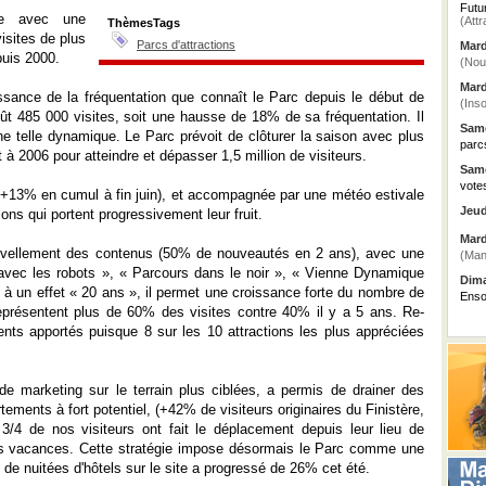
Futu
le avec une
(Attr
ThèmesTags
isites de plus
Parcs d'attractions
Mard
puis 2000.
(Nou
Mard
issance de la fréquentation que connaît le Parc depuis le début de
(Inso
ût 485 000 visites, soit une hausse de 18% de sa fréquentation. Il
Same
ne telle dynamique. Le Parc prévoit de clôturer la saison avec plus
parc
 à 2006 pour atteindre et dépasser 1,5 million de visiteurs.
Same
vote
(+13% en cumul à fin juin), et accompagnée par une météo estivale
Jeud
ons qui portent progressivement leur fruit.
Mard
uvellement des contenus (50% de nouveautés en 2 ans), avec une
(Man
e avec les robots », « Parcours dans le noir », « Vienne Dynamique
Dima
à un effet « 20 ans », il permet une croissance forte du nombre de
Enso
 représentent plus de 60% des visites contre 40% il y a 5 ans. Re-
ents apportés puisque 8 sur les 10 attractions les plus appréciées
e marketing sur le terrain plus ciblées, a permis de drainer des
ements à fort potentiel, (+42% de visiteurs originaires du Finistère,
/4 de nos visiteurs ont fait le déplacement depuis leur lieu de
eurs vacances. Cette stratégie impose désormais le Parc comme une
 de nuitées d'hôtels sur le site a progressé de 26% cet été.