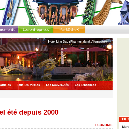
Hotel Ling Bao (Phantasialand, Allemagne)
articles
Tous les thèmes
Les Nouveautés
Les Tendances
el été depuis 2000
FIL 
ECONOMIE
Merc