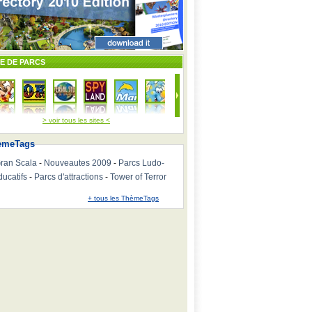
TE DE PARCS
> voir tous les sites <
emeTags
ran Scala
-
Nouveautes 2009
-
Parcs Ludo-
ducatifs
-
Parcs d'attractions
-
Tower of Terror
+ tous les ThèmeTags