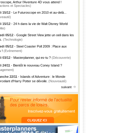
roscope, Arthur l'Aventure 4D vous attend !
actions et Spectacles)
i 15/12
- Le Futuroscope en 2010 et au-delà...
veauté)
i 15/12
- 24 h dans la vie de Walt Disney World
lite)
di 05/12
- Google Street View jette un oeil dans les
s.
(Technologie)
di 05/12
- Steel Coaster Poll 2009 : Place aux
s !
(Evénement)
i 03/12
- Masterplanner, qui es-tu ?
(Découverte)
i 24/11
- Bientôt le nouveau Coney Island ?
agement)
nche 22/11
- Islands of Adventure : le Monde
rcelant d'Harry Potter se dévoile.
(Nouveauté)
suivant