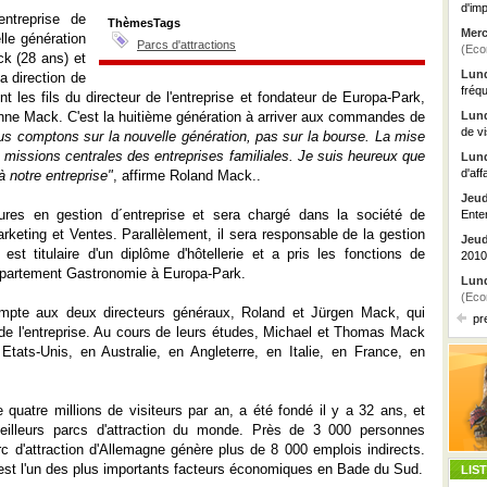
d'imp
ntreprise de
ThèmesTags
Merc
le génération
Parcs d'attractions
(Eco
k (28 ans) et
Lund
a direction de
fréq
t les fils du directeur de l'entreprise et fondateur de Europa-Park,
ne Mack. C'est la huitième génération à arriver aux commandes de
Lund
de vi
us comptons sur la nouvelle génération, pas sur la bourse. La mise
 missions centrales des entreprises familiales. Je suis heureux que
Lund
d'aff
à notre entreprise"
, affirme Roland Mack..
Jeud
ures en gestion d´entreprise et sera chargé dans la société de
Ente
keting et Ventes. Parallèlement, il sera responsable de la gestion
Jeud
t titulaire d'un diplôme d'hôtellerie et a pris les fonctions de
2010
épartement Gastronomie à Europa-Park.
Lund
(Eco
pte aux deux directeurs généraux, Roland et Jürgen Mack, qui
pr
e de l'entreprise. Au cours de leurs études, Michael et Thomas Mack
Etats-Unis, en Australie, en Angleterre, en Italie, en France, en
 quatre millions de visiteurs par an, a été fondé il y a 32 ans, et
eilleurs parcs d'attraction du monde. Près de 3 000 personnes
rc d'attraction d'Allemagne génère plus de 8 000 emplois indirects.
 est l'un des plus importants facteurs économiques en Bade du Sud.
LIS