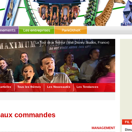
La Tour de la Terreur (Walt Disney Studios, France)
articles
Tous les thèmes
Les Nouveautés
Les Tendances
n aux commandes
FIL 
MANAGEMENT
Dima