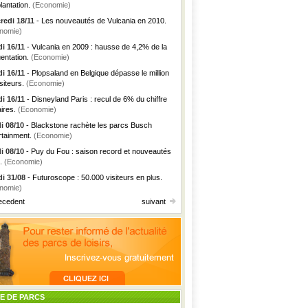
lantation.
(Economie)
redi 18/11
- Les nouveautés de Vulcania en 2010.
nomie)
i 16/11
- Vulcania en 2009 : hausse de 4,2% de la
uentation.
(Economie)
i 16/11
- Plopsaland en Belgique dépasse le million
siteurs.
(Economie)
i 16/11
- Disneyland Paris : recul de 6% du chiffre
aires.
(Economie)
i 08/10
- Blackstone rachète les parcs Busch
rtainment.
(Economie)
i 08/10
- Puy du Fou : saison record et nouveautés
.
(Economie)
i 31/08
- Futuroscope : 50.000 visiteurs en plus.
nomie)
ecedent
suivant
TE DE PARCS