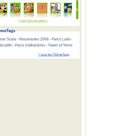
> voir tous les sites <
emeTags
ran Scala
-
Nouveautes 2009
-
Parcs Ludo-
ducatifs
-
Parcs d'attractions
-
Tower of Terror
+ tous les ThèmeTags