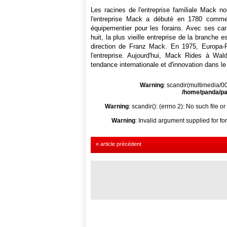
Les racines de l'entreprise familiale Mack n
l'entreprise Mack a débuté en 1780 comme c
équipementier pour les forains. Avec ses ca
huit, la plus vieille entreprise de la branch
direction de Franz Mack. En 1975, Europa-P
l'entreprise. Aujourd'hui, Mack Rides à Wa
tendance internationale et d'innovation dans le
Warning
: scandir(multimedia/000
/home/panda/par
Warning
: scandir(): (errno 2): No such file or
Warning
: Invalid argument supplied for fo
« article précédent