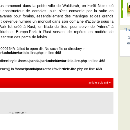
ous ramènent dans la petite ville de Waldkirch, en Forêt Noire, où
onstructeur de carrioles, puis s'est convertie par la suite en
ravanes pour forains, essentiellement des manèges et des grands
e est devenue numéro un mondial dans son domaine d'activité sous la
ark fut créé à Rust, en Bade du Sud, pour servir de "vitrine" à
Th
ldkirch et Europa-Park à Rust servent de repères en matière de
 secteur des parcs de loisirs.
G
e
00164/): failed to open dir: No such file or directory in
kothek/nv/article-lire.php
on line
468
 directory in
/home/panda/parkothek/nv/article-lire.php
on line
468
reach() in
/home/panda/parkothek/nv/article-lire.php
on line
468
article suivant »
-- annonce --