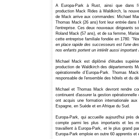
A Europa-Park à Rust, ainsi que dans l'e
production Mack Rides à Waldkirch, la nouvel
de Mack arrive aux commandes: Michael Mac
Thomas Mack (26 ans) font leur entrée dans l
l'entreprise. Ces deux nouveaux dirigeants son
Roland Mack (57 ans), et de sa femme, Marian
cette entreprise familiale fondée en 1780.
"No
en place rapide des successeurs est l'une des
nos enfants portent un intérêt aussi important 
Michael Mack est diplômé d'études supérie
production de Waldkirch des départements Mar
opérationnelle d´Europa-Park. Thomas Mack es
responsable de l'ensemble des hôtels et du d
Michael et Thomas Mack devront rendre com
continuent d'assurer la gestion opérationnell
ont acquis une formation internationale aux 
Espagne, en Suède et en Afrique du Sud.
Europa-Park, qui accueille aujourd'hui près de
compte parmi les plus importants et les m
travaillent à Europa-Park, et le plus grand pa
Europa-Park emploie en outre 60 apprentis et