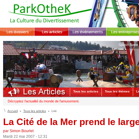
Splash Battle
Tous les articles
Tous les thèmes
L
Décryptez l'actualité du monde de l'amusement.
Accueil
Tous les articles
Lire
La Cité de la Mer prend le large
par Simon Bourlet
Mardi 22 mai 2007 - 12:31