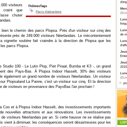
d'imp
.000 visiteurs
ThèmesTags
Merc
 craint que
Parcs d'attractions
(Eco
 fasse chuter
Lund
andais.
fréq
t bien le chemin des parcs Plopsa. Près d'un visiteur sur cinq des
Lund
de vi
résente près de 249.000 visiteurs Néerlandais. Le mécontentement
a vignette routière fait craindre à la direction de Plopsa que les
Lund
d'aff
les parcs Plopsa.
Jeud
Ente
Jeud
e Studio 100 - Le Lutin Plop, Piet Piraat, Bumba et K3 -, un grand
2010
nent des Pays-Bas. À Plopsa Indoor Hasselt, 30% des visiteurs
Lund
e également un grand nombre de visiteurs Néerlandais. Un visiteur
(Eco
ur Plopsaland La Panne, c'est un visiteur sur cinq. Et la direction
pr
 de visiteurs en provenance des PaysBas l'an prochain !
a Coo et à Plopsa Indoor Hasselt, des investissements importants
e nouvelles attractions et aux rénovations. Les investissements
de visiteurs Néerlandais par an. Si cette hausse ne se réalise pas
ais vient à diminuer, les conséquences seront désastreuses pour les
LIS