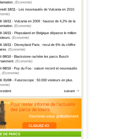
lantation.
(Economie)
redi 18/11
- Les nouveautés de Vulcania en 2010.
nomie)
i 16/11
- Vulcania en 2009 : hausse de 4,2% de la
uentation.
(Economie)
i 16/11
- Plopsaland en Belgique dépasse le million
siteurs.
(Economie)
i 16/11
- Disneyland Paris : recul de 6% du chiffre
aires.
(Economie)
i 08/10
- Blackstone rachète les parcs Busch
rtainment.
(Economie)
i 08/10
- Puy du Fou : saison record et nouveautés
.
(Economie)
i 31/08
- Futuroscope : 50.000 visiteurs en plus.
nomie)
ecedent
suivant
TE DE PARCS