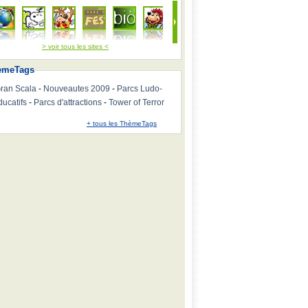
> voir tous les sites <
emeTags
ran Scala
-
Nouveautes 2009
-
Parcs Ludo-
ducatifs
-
Parcs d'attractions
-
Tower of Terror
+ tous les ThèmeTags