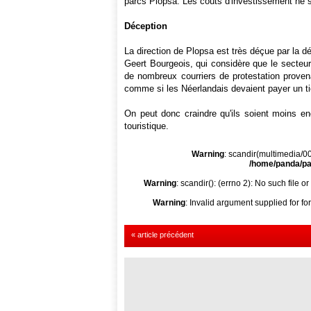
parcs Plopsa. Les coûts d'investissement ne s
Déception
La direction de Plopsa est très déçue par la déc
Geert Bourgeois, qui considère que le secteur
de nombreux courriers de protestation provenan
comme si les Néerlandais devaient payer un t
On peut donc craindre qu'ils soient moins enc
touristique.
Warning
: scandir(multimedia/000
/home/panda/par
Warning
: scandir(): (errno 2): No such file or
Warning
: Invalid argument supplied for fo
« article précédent