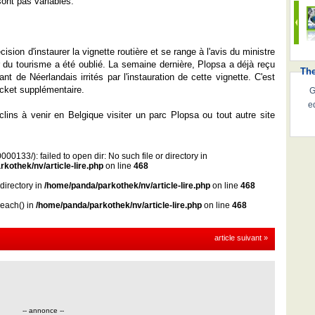
ont pas variables.
ision d'instaurer la vignette routière et se range à l'avis du ministre
 du tourisme a été oublié. La semaine dernière, Plopsa a déjà reçu
Th
t de Néerlandais irrités par l'instauration de cette vignette. C'est
icket supplémentaire.
G
e
lins à venir en Belgique visiter un parc Plopsa ou tout autre site
00133/): failed to open dir: No such file or directory in
kothek/nv/article-lire.php
on line
468
 directory in
/home/panda/parkothek/nv/article-lire.php
on line
468
reach() in
/home/panda/parkothek/nv/article-lire.php
on line
468
article suivant »
-- annonce --