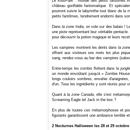
Le KidsPark
: monde des petits fantômes.Vos
château gonflable fantomatique. Et spéciale
pourront suivre le labyrinthe tout blanc de la
petits fantômes, tendrement endormi dans son li
Dans
la zone India,
on vole sur des balais ! Le
une piste représentant leur véritable pentacle. 
pour découvrir la potion magique et leurs rece
Les vampires montrent les dents dans
la zon
offrant aux visiteurs ses mets les plus piqu
sang, rendez-vous au bar des vampires (saloo
Entre-temps les zombis flottent dans
la jungl
un monde envoûtant jusqu'à « Zombie House 
longs couloirs sombres, envahie d'araignées,
d'un. Tous les ingrédients y sont réunis pour 
Quant à
la zone Canada
, elle s'est métamor
Screaming Eagle tel Jack in the box ?
En plus de toutes ces métamorphoses et pour
figurants garantissent une ambiance terrible et
2 Nocturnes Halloween les 28 et 29 octobre