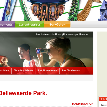
Les Animaux du Futur (Futuroscope, France)
articles
Tous les thèmes
Les Nouveautés
Les Tendances
Bellewaerde Park.
FIL 
MANIFESTATION
Merc