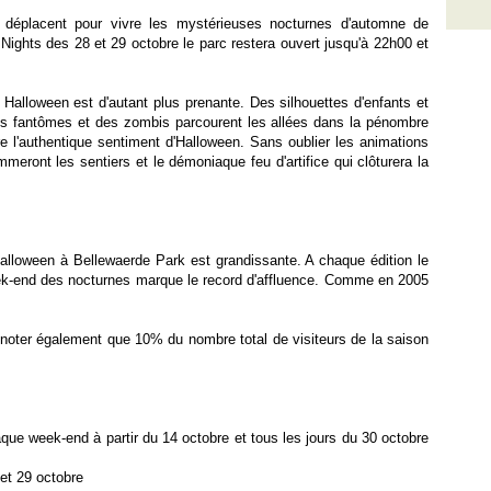
e déplacent pour vivre les mystérieuses nocturnes d'automne de
ights des 28 et 29 octobre le parc restera ouvert jusqu'à 22h00 et
Halloween est d'autant plus prenante. Des silhouettes d'enfants et
des fantômes et des zombis parcourent les allées dans la pénombre
re l'authentique sentiment d'Halloween. Sans oublier les animations
meront les sentiers et le démoniaque feu d'artifice qui clôturera la
lloween à Bellewaerde Park est grandissante. A chaque édition le
eek-end des nocturnes marque le record d'affluence. Comme en 2005
 noter également que 10% du nombre total de visiteurs de la saison
que week-end à partir du 14 octobre et tous les jours du 30 octobre
 et 29 octobre