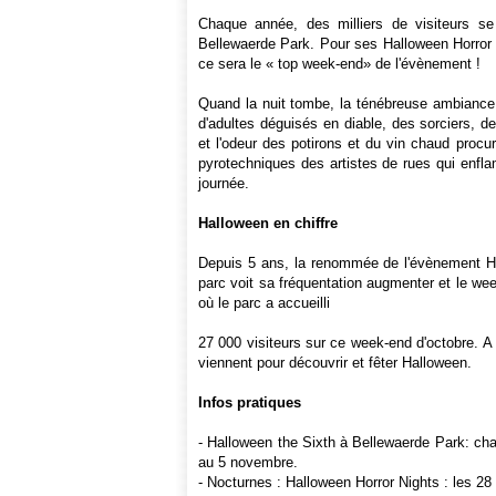
Chaque année, des milliers de visiteurs s
Bellewaerde Park. Pour ses Halloween Horror N
ce sera le « top week-end» de l'évènement !
Quand la nuit tombe, la ténébreuse ambiance 
d'adultes déguisés en diable, des sorciers, 
et l'odeur des potirons et du vin chaud procu
pyrotechniques des artistes de rues qui enflam
journée.
Halloween en chiffre
Depuis 5 ans, la renommée de l'évènement Ha
parc voit sa fréquentation augmenter et le w
où le parc a accueilli
27 000 visiteurs sur ce week-end d'octobre. A
viennent pour découvrir et fêter Halloween.
Infos pratiques
- Halloween the Sixth à Bellewaerde Park: cha
au 5 novembre.
- Nocturnes : Halloween Horror Nights : les 28