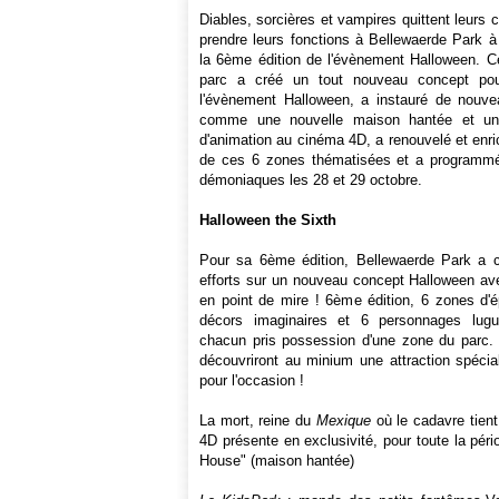
Diables, sorcières et vampires quittent leurs 
prendre leurs fonctions à Bellewaerde Park à
la 6ème édition de l'évènement Halloween. Ce
parc a créé un tout nouveau concept pou
l'évènement Halloween, a instauré de nouv
comme une nouvelle maison hantée et un 
d'animation au cinéma 4D, a renouvelé et enri
de ces 6 zones thématisées et a programm
démoniaques les 28 et 29 octobre.
Halloween the Sixth
Pour sa 6ème édition, Bellewaerde Park a 
efforts sur un nouveau concept Halloween ave
en point de mire ! 6ème édition, 6 zones d'
décors imaginaires et 6 personnages lugu
chacun pris possession d'une zone du parc. 
découvriront au minium une attraction spécia
pour l'occasion !
La mort, reine du
Mexique
où le cadavre tient
4D présente en exclusivité, pour toute la péri
House" (maison hantée)