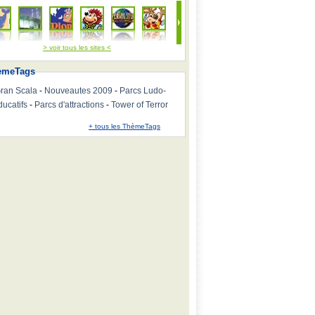
> voir tous les sites <
emeTags
ran Scala
-
Nouveautes 2009
-
Parcs Ludo-
ducatifs
-
Parcs d'attractions
-
Tower of Terror
+ tous les ThèmeTags