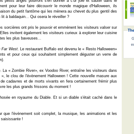
 petits anges pourront s'en donner à c'ur joie et sauter dans le
ment pour leur faire découvrir le monde magique d'Halloween, ils
 maison du petit fantôme qui les mènera au chevet du plus gentil des
t à baldaquin... Qui osera le réveiller ?
s sorcières ont pris le pouvoir et emmènent les visiteurs valser sur
Th
Elles invitent également les visiteurs curieux à explorer leur cuisine
ttes les plus baveuses...
G
e
e Far West
. Le restaurant Buffalo est devenu le « Resto Halloween»
ants et pour ceux qui souhaitent simplement déguster un verre de
n).
e
. La « Zombie River», ex Voodoo River, entraîne les visiteurs dans
», le clou de l'évènement Halloween ! Cette nouvelle masure aux
 de cadavres et de morts vivants en fera certainement frémir plus
vivre les plus grands frissons du moment !
phosée en royaume du Diable. Et si un diable s'était caché dans le
 que l'évènement soit complet, la musique, les animations et les
 saisissante !