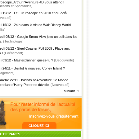
roscope, Arthur l'Aventure 4D vous attend !
actions et Spectacles)
i 15/12
- Le Futuroscope en 2010 et au-delà...
veauté)
i 15/12
- 24 h dans la vie de Walt Disney World
lite)
di 05/12
- Google Street View jette un oeil dans les
s.
(Technologie)
di 05/12
- Steel Coaster Poll 2009 : Place aux
s !
(Evénement)
i 03/12
- Masterplanner, qui es-tu ?
(Découverte)
i 24/11
- Bientôt le nouveau Coney Island ?
agement)
nche 22/11
- Islands of Adventure : le Monde
rcelant d'Harry Potter se dévoile.
(Nouveauté)
suivant
TE DE PARCS