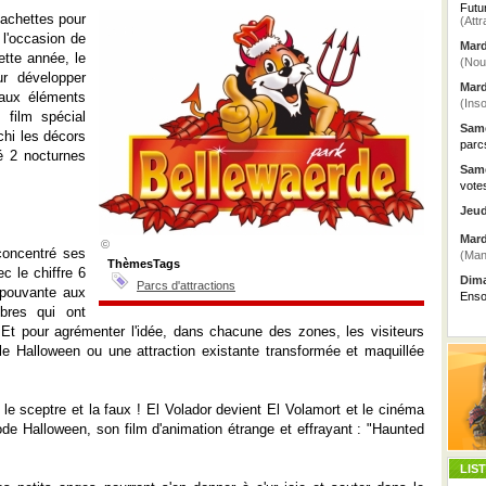
Futu
cachettes pour
(Attr
 l'occasion de
Mard
tte année, le
(Nou
r développer
Mard
eaux éléments
(Inso
film spécial
Same
chi les décors
parc
é 2 nocturnes
Same
vote
Jeud
Mard
©
concentré ses
(Man
ThèmesTags
c le chiffre 6
Dima
Parcs d'attractions
épouvante aux
Enso
bres qui ont
Et pour agrémenter l'idée, dans chacune des zones, les visiteurs
le Halloween ou une attraction existante transformée et maquillée
 le sceptre et la faux ! El Volador devient El Volamort et le cinéma
ode Halloween, son film d'animation étrange et effrayant : "Haunted
LIS