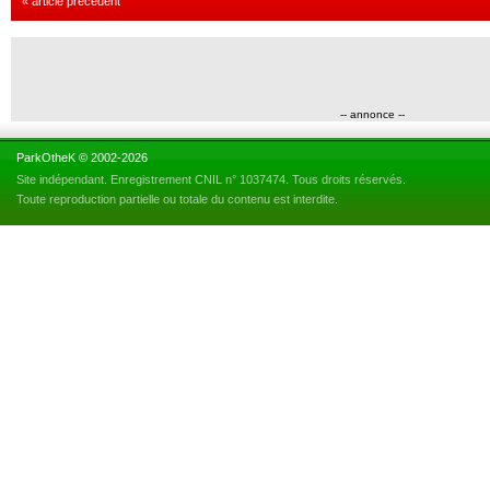
« article précédent
-- annonce --
ParkOtheK © 2002-2026
Site indépendant. Enregistrement CNIL n° 1037474. Tous droits réservés.
Toute reproduction partielle ou totale du contenu est interdite.