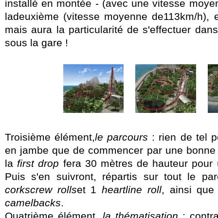
installé en montée - (avec une vitesse moy
ladeuxième (vitesse moyenne de113km/h), ell
mais aura la particularité de s'effectuer dan
sous la gare !
Troisième élément,
le parcours
: rien de tel p
en jambe que de commencer par une bonne p
la
first drop
fera 30 mètres de hauteur pour u
Puis s'en suivront, répartis sur tout le pa
corkscrew rolls
et 1
heartline roll
, ainsi que
camelbacks
.
Quatrième élément,
la thématisation
: contr