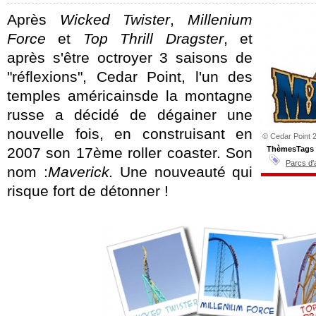
Après
Wicked Twister
,
Millenium
Force
et
Top Thrill Dragster
, et
après s'être octroyer 3 saisons de
"réflexions", Cedar Point, l'un des
temples américainsde la montagne
russe a décidé de dégainer une
nouvelle fois, en construisant en
© Cedar Point 
2007 son 17ème roller coaster. Son
ThèmesTags
Parcs d'
nom :
Maverick.
Une nouveauté qui
risque fort de détonner !