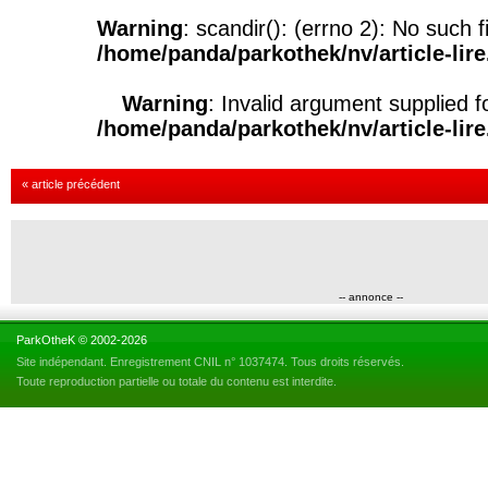
Warning
: scandir(): (errno 2): No such fi
/home/panda/parkothek/nv/article-lir
Warning
: Invalid argument supplied f
/home/panda/parkothek/nv/article-lir
« article précédent
-- annonce --
ParkOtheK © 2002-2026
Site indépendant. Enregistrement CNIL n° 1037474. Tous droits réservés.
Toute reproduction partielle ou totale du contenu est interdite.