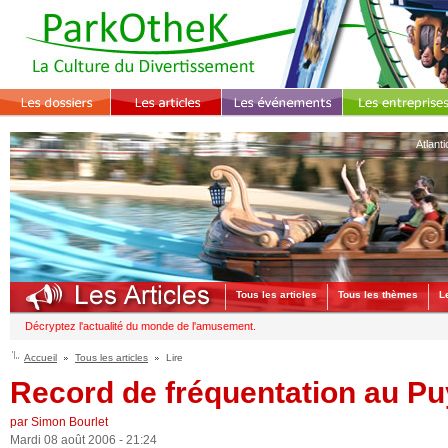
Atlant
Tous les articles
Tous les thèmes
L
Décryptez l'actualité du monde de l'amusement.
Accueil
Tous les articles
Lire
Record de fréquentation au Pu
par Simon Bourlet
Mardi 08 août 2006 - 21:24