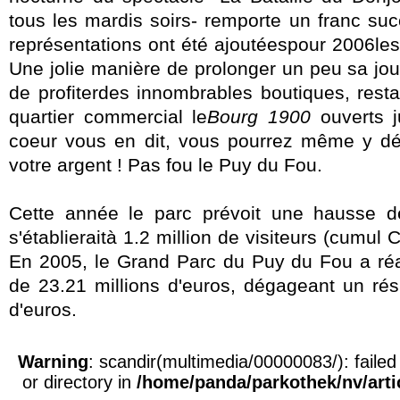
tous les mardis soirs- remporte un franc su
représentations ont été ajoutéespour 2006les
Une jolie manière de prolonger un peu sa jo
de profiterdes innombrables boutiques, rest
quartier commercial le
Bourg 1900
ouverts j
coeur vous en dit, vous pourrez même y d
votre argent ! Pas fou le Puy du Fou.
Cette année le parc prévoit une hausse de
s'établieraità 1.2 million de visiteurs (cumul
En 2005, le Grand Parc du Puy du Fou a réali
de 23.21 millions d'euros, dégageant un résu
d'euros.
Warning
: scandir(multimedia/00000083/): failed 
or directory in
/home/panda/parkothek/nv/artic