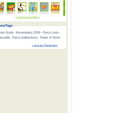
> voir tous les sites <
emeTags
ran Scala
-
Nouveautes 2009
-
Parcs Ludo-
ducatifs
-
Parcs d'attractions
-
Tower of Terror
+ tous les ThèmeTags