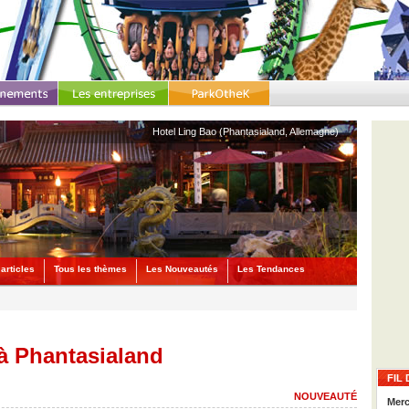
Hotel Ling Bao (Phantasialand, Allemagne)
articles
Tous les thèmes
Les Nouveautés
Les Tendances
à Phantasialand
FIL 
NOUVEAUTÉ
Merc