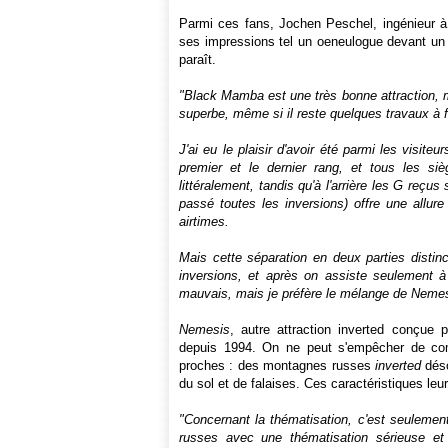
Parmi ces fans, Jochen Peschel, ingénieur à
ses impressions tel un oeneulogue devant un bo
paraît.
"Black Mamba est une très bonne attraction, ma
superbe, même si il reste quelques travaux à fin
J'ai eu le plaisir d'avoir été parmi les visit
premier et le dernier rang, et tous les sièg
littéralement, tandis qu'à l'arrière les G reçus
passé toutes les inversions) offre une allure
airtimes.
Mais cette séparation en deux parties disti
inversions, et après on assiste seulement 
mauvais, mais je préfère le mélange de Nemesis
Nemesis
, autre attraction inverted conçue p
depuis 1994. On ne peut s'empêcher de c
proches : des montagnes russes
inverted
dés
du sol et de falaises. Ces caractéristiques leu
"Concernant la thématisation, c'est seulemen
russes avec une thématisation sérieuse et 