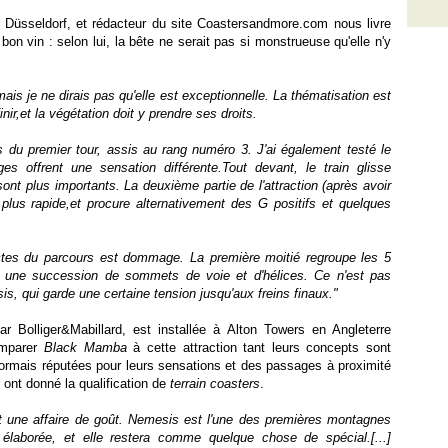
 Düsseldorf, et rédacteur du site Coastersandmore.com nous livre
n vin : selon lui, la bête ne serait pas si monstrueuse qu'elle n'y
is je ne dirais pas qu'elle est exceptionnelle. La thématisation est
ir,et la végétation doit y prendre ses droits.
eurs du premier tour, assis au rang numéro 3. J'ai également testé le
es offrent une sensation différente.Tout devant, le train glisse
 sont plus importants. La deuxième partie de l'attraction (après avoir
 plus rapide,et procure alternativement des G positifs et quelques
nctes du parcours est dommage. La première moitié regroupe les 5
à une succession de sommets de voie et d'hélices. Ce n'est pas
, qui garde une certaine tension jusqu'aux freins finaux."
ar Bolliger&Mabillard, est installée à Alton Towers en Angleterre
omparer
Black Mamba
à cette attraction tant leurs concepts sont
ormais réputées pour leurs sensations et des passages à proximité
r ont donné la qualification de
terrain coasters
.
t une affaire de goût. Nemesis est l'une des premières montagnes
élaborée, et elle restera comme quelque chose de spécial.[...]