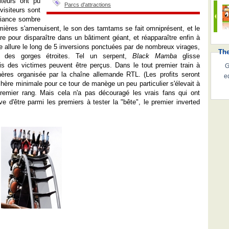
iteurs ont pu
Parcs d'attractions
isiteurs sont
biance sombre
mières s'amenuisent, le son des tamtams se fait omniprésent, et le
gare pour disparaître dans un bâtiment géant, et réapparaître enfin à
e allure le long de 5 inversions ponctuées par de nombreux virages,
Th
s des gorges étroites. Tel un serpent,
Black Mamba
glisse
ris des victimes peuvent être perçus. Dans le tout premier train à
G
hères organisée par la chaîne allemande RTL. (Les profits seront
e
chère minimale pour ce tour de manège un peu particulier s'élevait à
emier rang. Mais cela n'a pas découragé les vrais fans qui ont
e d'être parmi les premiers à tester la "bête", le premier inverted