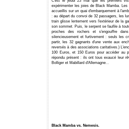
C'est le jeudi 23 mai que les premiers vis
expérimenter les joies de Black Mamba. Les v
accueillis sur un quai d'embarquement à l'am
:
au départ du convoi de 32 passagers, les lu
train glisse lentement vers l'extérieur de la 
son sommet. Puis, le serpent se faufile à tout
proches des rochers et s'engouffre dan
silencieusement et furtivement : seuls les c
partir, les 32 gagnants d'une vente aux enc
reversés à des associations caritatives.) L'en
100 Euros, et 150 Euros pour accéder au pr
répondu présent : ils ont tous exaucé leur rêv
Bolliger et Mabillard d'Allemagne...
Black Mamba vs. Nemesis.