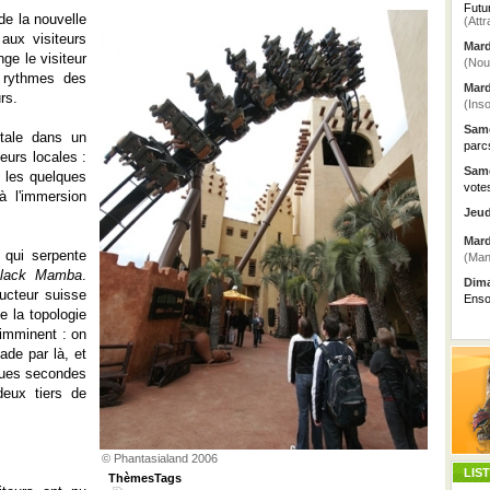
Futu
de la nouvelle
(Attr
aux visiteurs
Mard
ge le visiteur
(Nou
 rythmes des
Mard
rs.
(Inso
Same
étale dans un
parc
eurs locales :
Same
. les quelques
vote
à l'immersion
Jeud
Mard
 qui serpente
(Man
lack Mamba
.
Dima
ucteur suisse
Enso
 la topologie
 imminent : on
ade par là, et
lques secondes
deux tiers de
© Phantasialand 2006
LIS
ThèmesTags