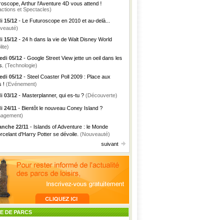
roscope, Arthur l'Aventure 4D vous attend !
actions et Spectacles)
i 15/12
- Le Futuroscope en 2010 et au-delà...
veauté)
i 15/12
- 24 h dans la vie de Walt Disney World
lite)
di 05/12
- Google Street View jette un oeil dans les
s.
(Technologie)
di 05/12
- Steel Coaster Poll 2009 : Place aux
s !
(Evénement)
i 03/12
- Masterplanner, qui es-tu ?
(Découverte)
i 24/11
- Bientôt le nouveau Coney Island ?
agement)
nche 22/11
- Islands of Adventure : le Monde
rcelant d'Harry Potter se dévoile.
(Nouveauté)
suivant
TE DE PARCS