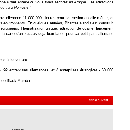
ne à part entière où vous vous sentirez en Afrique. Les attractions
nce va à Nemesis."
arc allemand 11 000 000 d'euros pour l'attraction en elle-même, et
rs environnants. En quelques années, Phantasialand s'est construit
 européens. Thématisation unique, attraction de qualité, lancement
la carte d'un succès déjà bien lancé pour ce petit parc allemand
es à l'ouverture.
n, 92 entreprises allemandes, et 8 entreprises étrangères.- 60 000
rd de Black Mamba.
article suivant »
-- annonce --