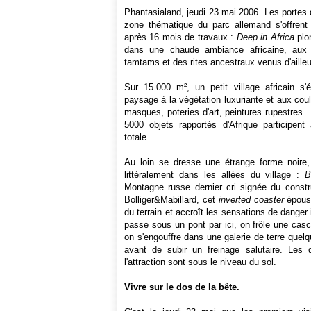
Phantasialand, jeudi 23 mai 2006. Les portes 
zone thématique du parc allemand s'offrent 
après 16 mois de travaux :
Deep in Africa
plon
dans une chaude ambiance africaine, aux
tamtams et des rites ancestraux venus d'ailleu
Sur 15.000 m², un petit village africain s'
paysage à la végétation luxuriante et aux coul
masques, poteries d'art, peintures rupestres..
5000 objets rapportés d'Afrique participent 
totale.
Au loin se dresse une étrange forme noire,
littéralement dans les allées du village :
B
Montagne russe dernier cri signée du constr
Bolliger&Mabillard, cet
inverted coaster
épouse
du terrain et accroît les sensations de danger
passe sous un pont par ici, on frôle une casc
on s'engouffre dans une galerie de terre que
avant de subir un freinage salutaire. Les 
l'attraction sont sous le niveau du sol.
Vivre sur le dos de la bête.