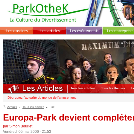
La Tour d
Tous les articles
Tous les thèmes
L
Décryptez l'actualité du monde de l'amusement.
Accueil
Tous les articles
Lire
Europa-Park devient compléte
par Simon Bourlet
Vendredi 05 mai 2006 - 21:53