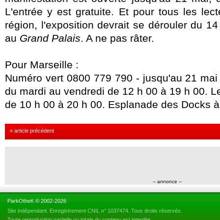
L'entrée y est gratuite. Et pour tous les lec
région, l'exposition devrait se dérouler du 14
au
Grand Palais
. A ne pas râter.
Pour Marseille :
Numéro vert 0800 779 790 - jusqu'au 21 mai 
du mardi au vendredi de 12 h 00 à 19 h 00. 
de 10 h 00 à 20 h 00. Esplanade des Docks à 
« article précédent
-- annonce --
ParkOtheK © 2002-2026
Site indépendant. Enregistrement CNIL n° 1037474. Tous droits réservés.
Toute reproduction partielle ou totale du contenu est interdite.