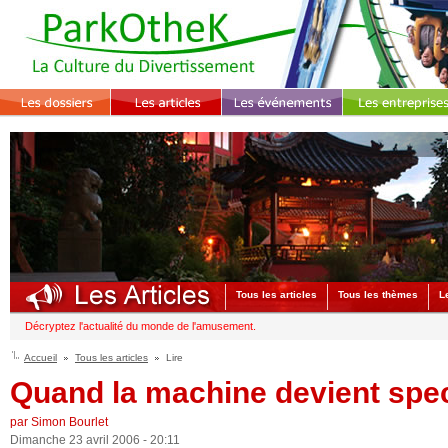
Tous les articles
Tous les thèmes
L
Décryptez l'actualité du monde de l'amusement.
Accueil
Tous les articles
Lire
Quand la machine devient spec
par Simon Bourlet
Dimanche 23 avril 2006 - 20:11