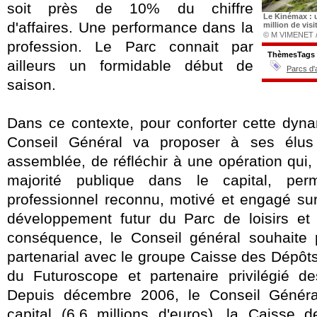
soit près de 10% du chiffre
Le Kinémax : 
d'affaires. Une performance dans la
million de visi
© M VIMENET /D
profession. Le Parc connait par
ThèmesTags
ailleurs un formidable début de
Parcs d'
saison.
Dans ce contexte, pour conforter cette dyna
Conseil Général va proposer à ses élus 
assemblée, de réfléchir à une opération qui,
majorité publique dans le capital, perm
professionnel reconnu, motivé et engagé sur
développement futur du Parc de loisirs et
conséquence, le Conseil général souhaite pr
partenarial avec le groupe Caisse des Dépôt
du Futuroscope et partenaire privilégié des
Depuis décembre 2006, le Conseil Généra
capital (6,6 millions d'euros), la Caisse