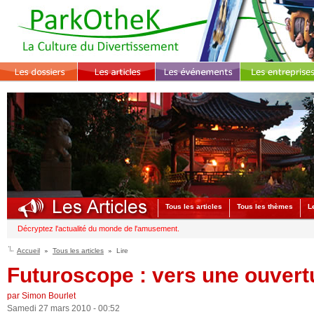
Tous les articles
Tous les thèmes
L
Décryptez l'actualité du monde de l'amusement.
Accueil
Tous les articles
Lire
Futuroscope : vers une ouvertu
par Simon Bourlet
Samedi 27 mars 2010 - 00:52