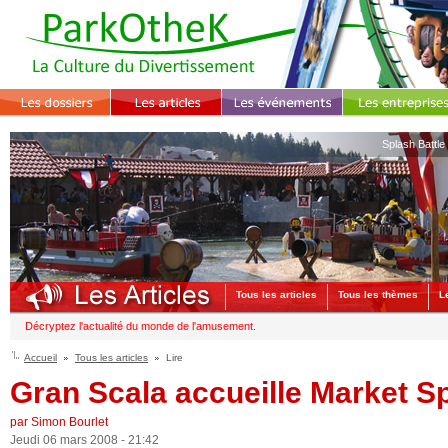
Splash Battle
Tous les articles
Tous les thèmes
L
Décryptez l'actualité du monde de l'amusement.
Accueil
Tous les articles
Lire
Gran Scala accueille Market Sp
par Simon Bourlet
Jeudi 06 mars 2008 - 21:42