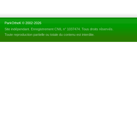
ParkOtheK © 2002-2026
Site indépendant. Enregistrement CNIL n° 1037474. Tous droits réservés.
Toute reproduction partielle ou totale du contenu est interdite.